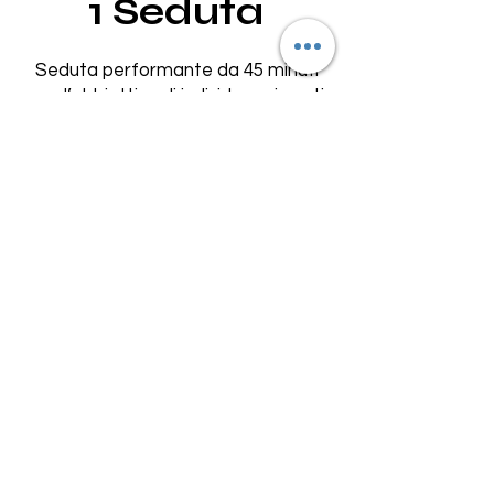
1 Seduta
Seduta performante da 45 minuti
con l’obbiettivo di individuare i punti
chiave su cui lavorare.
299,00€
Acquista