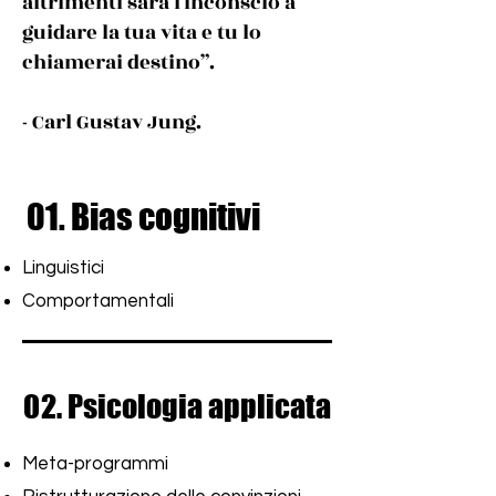
altrimenti sarà l'inconscio a
guidare la tua vita e tu lo
chiamerai destino”.
- Carl Gustav Jung.
01. Bias cognitivi
01. Bias cognitivi
Linguistici
Comportamentali
02. Psicologia applicata
02. Psicologia applicata
Meta-programmi