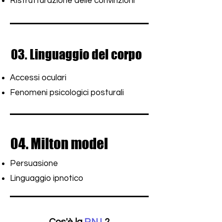
Ristrutturazione delle convinzioni
03. Linguaggio del corpo
03. Linguaggio del corpo
Accessi oculari
Fenomeni psicologici posturali
04. Milton model
04. Milton model
Persuasione
Linguaggio ipnotico