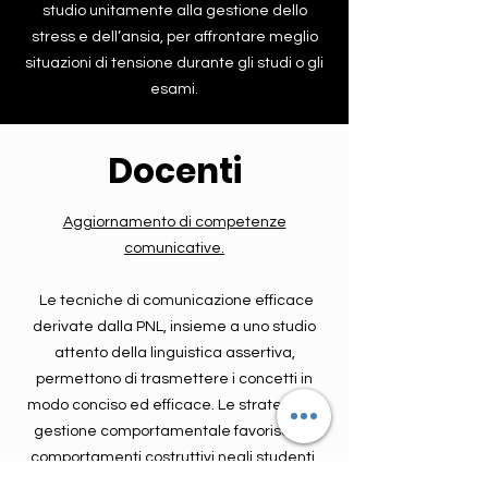
studio unitamente alla gestione dello
stress e dell’ansia, per affrontare meglio
situazioni di tensione durante gli studi o gli
esami.
Docenti
Aggiornamento di competenze
comunicative.
Le tecniche di comunicazione efficace
derivate dalla PNL, insieme a uno studio
attento della linguistica assertiva,
permettono di trasmettere i concetti in
modo conciso ed efficace. Le strategie di
gestione comportamentale favoriscono
comportamenti costruttivi negli studenti,
incoraggiando partecipazione e