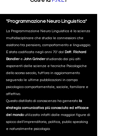
Cos'è la
P.N.L
?
"Programmazione Neuro Linguistica"
La Programmazione Neuro Linguistica è la scienza
multidisciplinare che studia le connessioni che
esistono tra pensiero, comportamento e linguaggio.
È stata codificata negli anni 70' dal
Dott. Richard
Bandler
e
John Grinder
studiando dai più alti
esponenti delle scienze e tecniche Psicologiche
dello scorso secolo, tutt'ora in aggiornamento
seguendo le ultime pubblicazioni in campo
psicologico comportamentale, sociale, familiare e
affettivo.
Questo distillato di conoscenza ha generato
la
strategia comunicativa più conosciuta ed efficace
del mondo
utilizzata infatti dalle maggiori figure di
spicco dell'imprenditoria, politica, public speaking
e naturalmente psicologia.